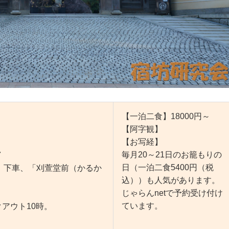
【一泊二食】18000円～
【阿字観】
【お写経】
毎月20～21日のお籠もりの
7
日（一泊二食5400円（税
」下車、「刈萱堂前（かるか
込））も人気があります。
じゃらんnetで予約受け付け
ています。
クアウト10時。