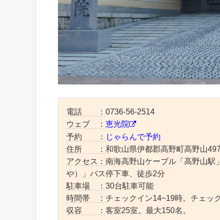
電話 ：
0736-56-2514
ウェブ ：
恵光院
予約 ：
じゃらんで予約
住所 ：
和歌山県伊都郡高野町高野山49
アクセス：
南海高野山ケーブル「高野山駅
や）」バス停下車、徒歩2分
駐車場 ：
30台駐車可能
時間帯 ：
チェックイン14~19時。チェッ
収容 ：
客室25室。最大150名。