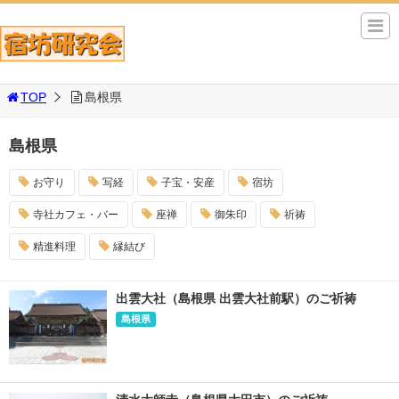
TOP
島根県
島根県
お守り
写経
子宝・安産
宿坊
寺社カフェ・バー
座禅
御朱印
祈祷
精進料理
縁結び
出雲大社（島根県 出雲大社前駅）のご祈祷
島根県