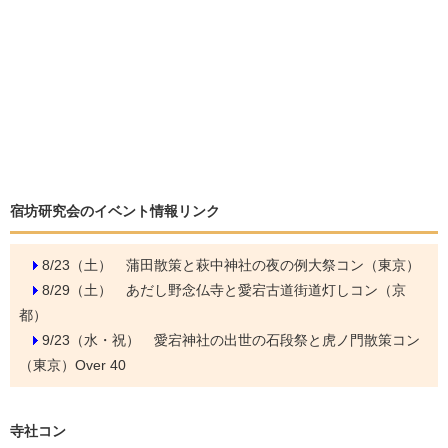
宿坊研究会のイベント情報リンク
8/23（土）
蒲田散策と萩中神社の夜の例大祭コン（東京）
8/29（土）
あだし野念仏寺と愛宕古道街道灯しコン（京
都）
9/23（水・祝）
愛宕神社の出世の石段祭と虎ノ門散策コン
（東京）Over 40
寺社コン