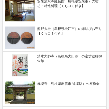
安来清水寺紅葉館（島根県安来市）の宿
坊・精進料理【くちコミ付き】
熊野大社（島根県松江市）の縁結びお守り
【くちコミ付き】
清水大師寺（島根県大田市）の宿坊結縁御
朱印
極楽寺（島根県出雲市 遙堪駅）の座禅会