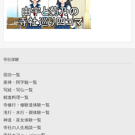
寺社体験
宿坊一覧
座禅・阿字観一覧
写経・写仏一覧
精進料理一覧
寺修行・修験道体験一覧
滝行・水行・禊体験一覧
神道・巫女体験一覧
寺社の人生相談一覧