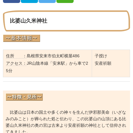
比婆山久米神社
住所 ：
島根県安来市伯太町横屋486
子授け
アクセス：
JR山陰本線「安来駅」から車で2
安産祈願
5分
比婆山は日本の国土や多くの神々を生んだ伊邪那美命（いざな
みのみこと）が葬られた処と伝わり、この比婆山の山頂にある比
婆山久米神社の奥の宮は古来より安産祈願の神社として信仰され
てきました。