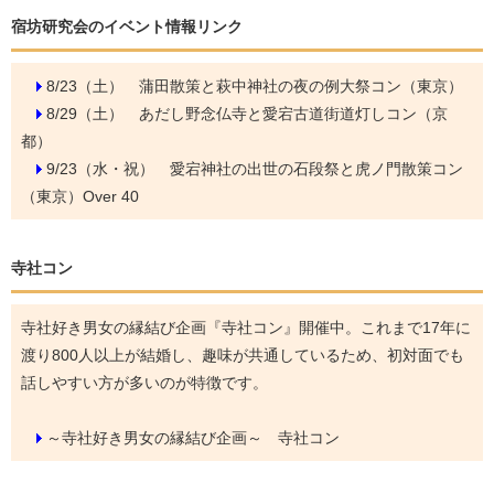
宿坊研究会のイベント情報リンク
8/23（土）
蒲田散策と萩中神社の夜の例大祭コン（東京）
8/29（土）
あだし野念仏寺と愛宕古道街道灯しコン（京
都）
9/23（水・祝）
愛宕神社の出世の石段祭と虎ノ門散策コン
（東京）Over 40
寺社コン
寺社好き男女の縁結び企画『寺社コン』開催中。これまで17年に
渡り800人以上が結婚し、趣味が共通しているため、初対面でも
話しやすい方が多いのが特徴です。
～寺社好き男女の縁結び企画～ 寺社コン