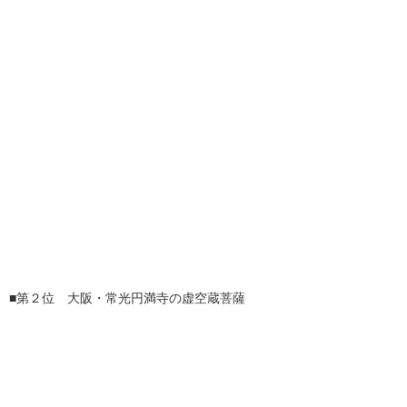
■第２位 大阪・常光円満寺の虚空蔵菩薩