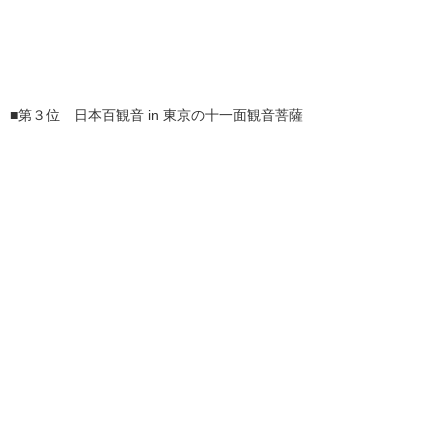
■第３位 日本百観音 in 東京の十一面観音菩薩