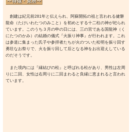
創建は紀元前281年と伝えられ、阿蘇開拓の祖と言われる健磐
龍命（たけいわたつのみこと）を初めとする十二柱の神が祀られ
ています。このうち３月の申の日には、三の宮である国龍神（く
にたつのかみ）の結婚の儀式『火振り神事』が行われます。これ
は参道に集まった氏子や参拝者たちが火のついた松明を振り回す
勇壮なお祭りで、火を振り回して后となる神をお出迎えしている
のだそうです。
また境内には『縁結びの松』と呼ばれる松があり、男性は左周
りに二回、女性は右周りに二回まわると良縁に恵まれると言われ
ています。