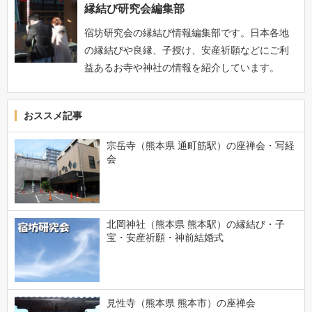
縁結び研究会編集部
宿坊研究会の縁結び情報編集部です。日本各地
の縁結びや良縁、子授け、安産祈願などにご利
益あるお寺や神社の情報を紹介しています。
おススメ記事
宗岳寺（熊本県 通町筋駅）の座禅会・写経
会
北岡神社（熊本県 熊本駅）の縁結び・子
宝・安産祈願・神前結婚式
見性寺（熊本県 熊本市）の座禅会