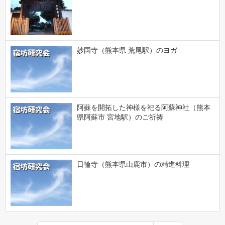
妙国寺（熊本県 荒尾駅）のヨガ
阿蘇を開拓した神様を祀る阿蘇神社（熊本
県阿蘇市 宮地駅）のご祈祷
日輪寺（熊本県山鹿市）の精進料理