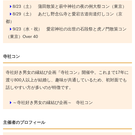
8/23（土）
蒲田散策と萩中神社の夜の例大祭コン（東京）
8/29（土）
あだし野念仏寺と愛宕古道街道灯しコン（京
都）
9/23（水・祝）
愛宕神社の出世の石段祭と虎ノ門散策コン
（東京）Over 40
寺社コン
寺社好き男女の縁結び企画『寺社コン』開催中。これまで17年に
渡り800人以上が結婚し、趣味が共通しているため、初対面でも
話しやすい方が多いのが特徴です。
～寺社好き男女の縁結び企画～ 寺社コン
主催者のプロフィール