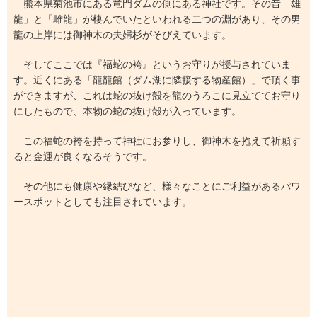
熊本県菊池市にある竜門ダムの側にある神社です。その昔「雄
龍」と「雌龍」が棲んでいたといわれる二つの淵があり、その男
龍の上岸には御神木の夫婦杉がそびえています。
そしてここでは『福蛇の袴』というお守りが授与されていま
す。近くにある「龍龍館（ダム湖に隣接する物産館）」で頂く事
ができますが、これは蛇の抜け殻を龍のうろこに見立ててお守り
にしたもので、本物の蛇の抜け殻が入っています。
この福蛇の袴を持って神社にお参りし、御神木を抱えて祈願す
ると金運が良くなるそうです。
その他にも健康や縁結びなど、様々なことにご利益があるパワ
ースポットとしても注目されています。