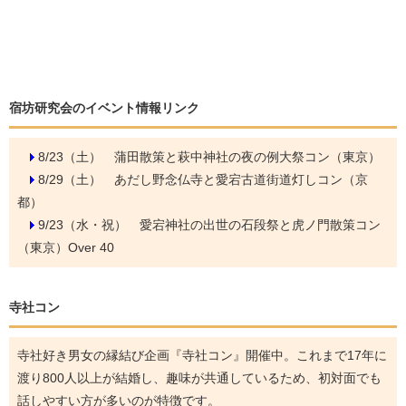
宿坊研究会のイベント情報リンク
8/23（土）
蒲田散策と萩中神社の夜の例大祭コン（東京）
8/29（土）
あだし野念仏寺と愛宕古道街道灯しコン（京
都）
9/23（水・祝）
愛宕神社の出世の石段祭と虎ノ門散策コン
（東京）Over 40
寺社コン
寺社好き男女の縁結び企画『寺社コン』開催中。これまで17年に
渡り800人以上が結婚し、趣味が共通しているため、初対面でも
話しやすい方が多いのが特徴です。