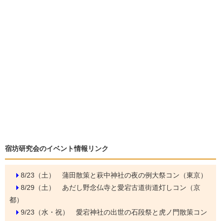
宿坊研究会のイベント情報リンク
8/23（土）
蒲田散策と萩中神社の夜の例大祭コン（東京）
8/29（土）
あだし野念仏寺と愛宕古道街道灯しコン（京
都）
9/23（水・祝）
愛宕神社の出世の石段祭と虎ノ門散策コン