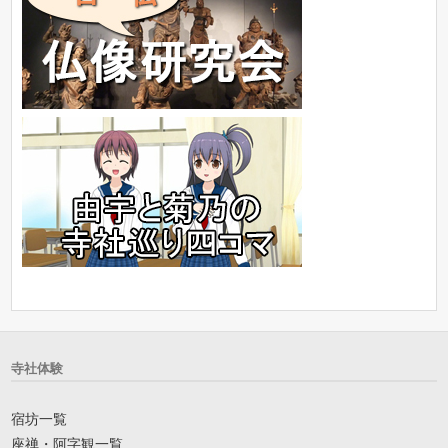
寺社体験
宿坊一覧
座禅・阿字観一覧