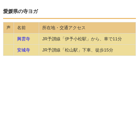
愛媛県の寺ヨガ
名前
所在地・交通アクセス
声
興雲寺
JR予讃線「伊予小松駅」から、車で11分
安城寺
JR予讃線「松山駅」下車、徒歩15分