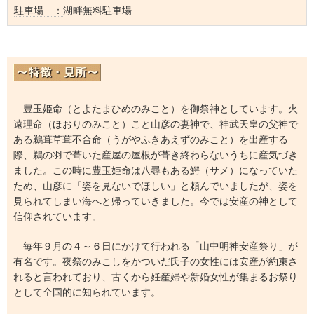
駐車場 ：
湖畔無料駐車場
豊玉姫命（とよたまひめのみこと）を御祭神としています。火
遠理命（ほおりのみこと）こと山彦の妻神で、神武天皇の父神で
ある鵜葺草葺不合命（うがやふきあえずのみこと）を出産する
際、鵜の羽で葺いた産屋の屋根が葺き終わらないうちに産気づき
ました。この時に豊玉姫命は八尋もある鰐（サメ）になっていた
ため、山彦に「姿を見ないでほしい」と頼んでいましたが、姿を
見られてしまい海へと帰っていきました。今では安産の神として
信仰されています。
毎年９月の４～６日にかけて行われる「山中明神安産祭り」が
有名です。夜祭のみこしをかついだ氏子の女性には安産が約束さ
れると言われており、古くから妊産婦や新婚女性が集まるお祭り
として全国的に知られています。