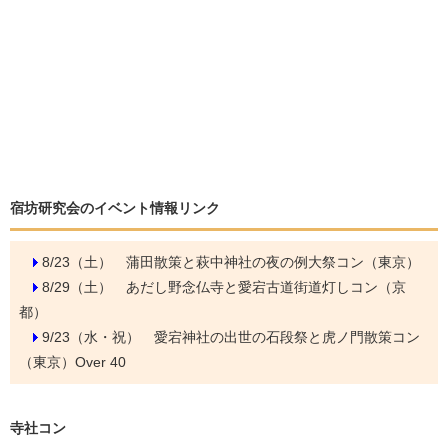
宿坊研究会のイベント情報リンク
8/23（土）
蒲田散策と萩中神社の夜の例大祭コン（東京）
8/29（土）
あだし野念仏寺と愛宕古道街道灯しコン（京
都）
9/23（水・祝）
愛宕神社の出世の石段祭と虎ノ門散策コン
（東京）Over 40
寺社コン