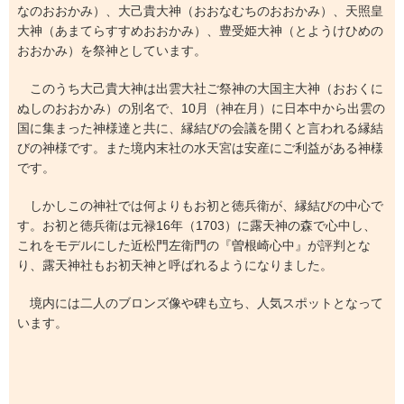
なのおおかみ）、大己貴大神（おおなむちのおおかみ）、天照皇
大神（あまてらすすめおおかみ）、豊受姫大神（とようけひめの
おおかみ）を祭神としています。
このうち大己貴大神は出雲大社ご祭神の大国主大神（おおくに
ぬしのおおかみ）の別名で、10月（神在月）に日本中から出雲の
国に集まった神様達と共に、縁結びの会議を開くと言われる縁結
びの神様です。また境内末社の水天宮は安産にご利益がある神様
です。
しかしこの神社では何よりもお初と徳兵衛が、縁結びの中心で
す。お初と徳兵衛は元禄16年（1703）に露天神の森で心中し、
これをモデルにした近松門左衛門の『曽根崎心中』が評判とな
り、露天神社もお初天神と呼ばれるようになりました。
境内には二人のブロンズ像や碑も立ち、人気スポットとなって
います。