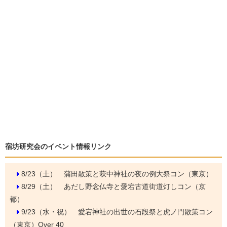
宿坊研究会のイベント情報リンク
8/23（土）
蒲田散策と萩中神社の夜の例大祭コン（東京）
8/29（土）
あだし野念仏寺と愛宕古道街道灯しコン（京
都）
9/23（水・祝）
愛宕神社の出世の石段祭と虎ノ門散策コン
（東京）Over 40