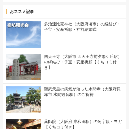
おススメ記事
多治速比売神社（大阪府堺市）の縁結び・
子宝・安産祈願・神前結婚式
四天王寺（大阪市 四天王寺前夕陽ケ丘駅）
の縁結び・子宝・安産祈願【くちコミ付
き】
聖武天皇の病気が治った水間寺（大阪府貝
塚市 水間観音駅）のご祈祷
薬師院（大阪府 岸和田駅）の阿字観・ヨガ
【くちコミ付き】