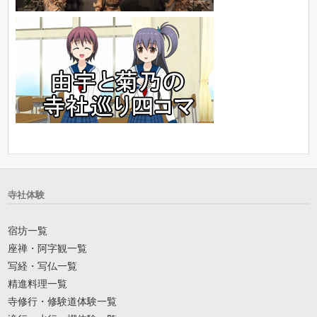
寺社体験
宿坊一覧
座禅・阿字観一覧
写経・写仏一覧
精進料理一覧
寺修行・修験道体験一覧