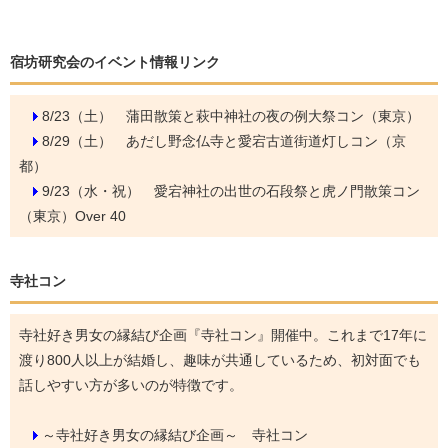
宿坊研究会のイベント情報リンク
8/23（土）
蒲田散策と萩中神社の夜の例大祭コン（東京）
8/29（土）
あだし野念仏寺と愛宕古道街道灯しコン（京
都）
9/23（水・祝）
愛宕神社の出世の石段祭と虎ノ門散策コン
（東京）Over 40
寺社コン
寺社好き男女の縁結び企画『寺社コン』開催中。これまで17年に
渡り800人以上が結婚し、趣味が共通しているため、初対面でも
話しやすい方が多いのが特徴です。
～寺社好き男女の縁結び企画～ 寺社コン