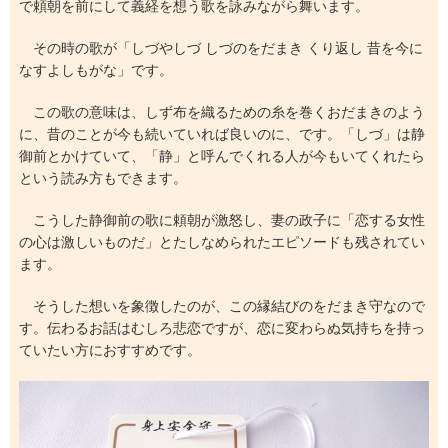
で頼朝を前にして義経を想う歌を詠みながら舞います。
その時の歌が「しづやしづ しづのをだまき くり返し 昔を今に
なすよしもがな」です。
この歌の意味は、しず布を織るための糸を巻くおだまきのよう
に、昔のことが今も続いていれば良いのに、です。「しづ」は静
御前とかけていて、「静」と呼んでくれる人が今もいてくれたら
という読み方もできます。
こうした静御前の歌に頼朝が激怒し、妻の政子に「恋する女性
の心は激しいものだ」とたしなめられたエピソードも残されてい
ます。
そうした想いを象徴したのが、この縁結びのをだまき守なので
す。伝わるお話はむしろ悲恋ですが、恋に変わらぬ気持ちを持っ
ていたい方におすすめです。