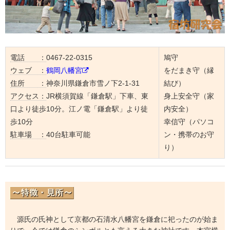
電話 ：
0467-22-0315
鳩守
ウェブ ：
鶴岡八幡宮
をだまき守（縁
住所 ：
神奈川県鎌倉市雪ノ下2-1-31
結び）
アクセス：
JR横須賀線「鎌倉駅」下車、東
身上安全守（家
口より徒歩10分。江ノ電「鎌倉駅」より徒
内安全）
歩10分
幸信守（パソコ
駐車場 ：
40台駐車可能
ン・携帯のお守
り）
源氏の氏神として京都の石清水八幡宮を鎌倉に祀ったのが始ま