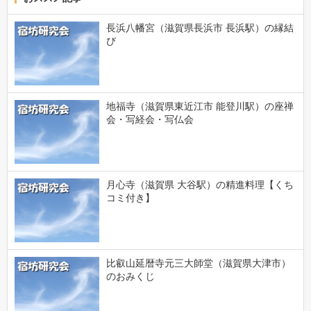
長浜八幡宮（滋賀県長浜市 長浜駅）の縁結
び
地福寺（滋賀県東近江市 能登川駅）の座禅
会・写経会・写仏会
月心寺（滋賀県 大谷駅）の精進料理【くち
コミ付き】
比叡山延暦寺元三大師堂（滋賀県大津市）
のおみくじ