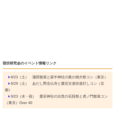
宿坊研究会のイベント情報リンク
8/23（土）
蒲田散策と萩中神社の夜の例大祭コン（東京）
8/29（土）
あだし野念仏寺と愛宕古道街道灯しコン（京
都）
9/23（水・祝）
愛宕神社の出世の石段祭と虎ノ門散策コン
（東京）Over 40