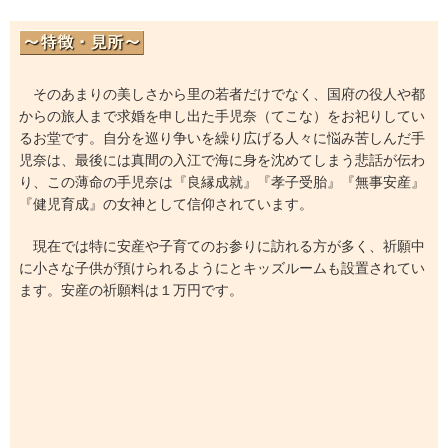
そのあまりの美しさから里の若者だけでなく、国府の役人や都
からの旅人まで求婚を申し出た手児奈（てこな）をお祀りしてい
るお堂です。自分を巡り争いを繰り広げる人々に悩み苦しんだ手
児奈は、最後には真間の入江で海に身を沈めてしまう悲話が伝わ
り、この薄命の手児奈は『良縁成就』『孝子受胎』『無事安産』
『健児育成』の女神として信仰されています。
現在では特に安産や子育てのお参りに訪れる方が多く、祈願中
に小さな子供が預けられるようにとキッズルームも設置されてい
ます。安産の祈願料は１万円です。