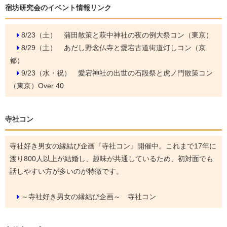
宿坊研究会のイベント情報リンク
8/23（土）
蒲田散策と萩中神社の夜の例大祭コン（東京）
8/29（土）
あだし野念仏寺と愛宕古道街道灯しコン（京
都）
9/23（水・祝）
愛宕神社の出世の石段祭と虎ノ門散策コン
（東京）Over 40
寺社コン
寺社好き男女の縁結び企画『寺社コン』開催中。これまで17年に
渡り800人以上が結婚し、趣味が共通しているため、初対面でも
話しやすい方が多いのが特徴です。
～寺社好き男女の縁結び企画～ 寺社コン