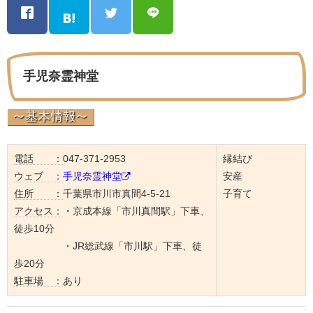
手児奈霊神堂
電話 ：
047-371-2953
縁結び
ウェブ ：
手児奈霊神堂
安産
住所 ：
千葉県市川市真間4-5-21
子育て
アクセス：
・京成本線「市川真間駅」下車、
徒歩10分
・JR総武線「市川駅」下車、徒
歩20分
駐車場 ：
あり