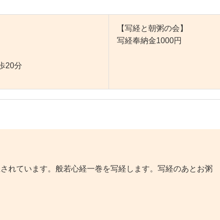
）
【写経と朝粥の会】
写経奉納金1000円
歩20分
催されています。般若心経一巻を写経します。写経のあとお粥