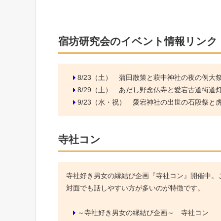
宿坊研究会のイベント情報リンク
8/23（土）
蒲田散策と萩中神社の夜の例大
8/29（土）
あだし野念仏寺と愛宕古道街道
9/23（水・祝）
愛宕神社の出世の石段祭と虎ノ
寺社コン
寺社好き男女の縁結び企画『寺社コン』開催中。こ
対面でも話しやすい方が多いのが特徴です。
～寺社好き男女の縁結び企画～ 寺社コン