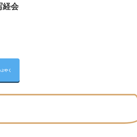
写経会
つぶやく