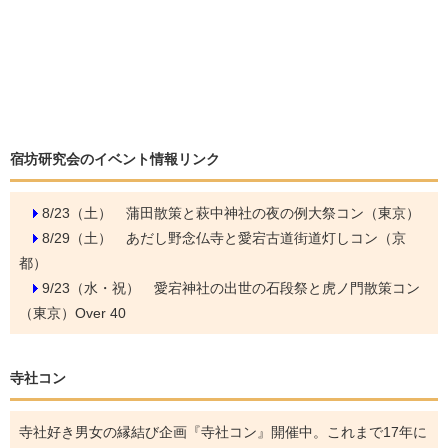
宿坊研究会のイベント情報リンク
8/23（土）
蒲田散策と萩中神社の夜の例大祭コン（東京）
8/29（土）
あだし野念仏寺と愛宕古道街道灯しコン（京
都）
9/23（水・祝）
愛宕神社の出世の石段祭と虎ノ門散策コン
（東京）Over 40
寺社コン
寺社好き男女の縁結び企画『寺社コン』開催中。これまで17年に