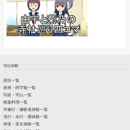
寺社体験
宿坊一覧
座禅・阿字観一覧
写経・写仏一覧
精進料理一覧
寺修行・修験道体験一覧
滝行・水行・禊体験一覧
神道・巫女体験一覧