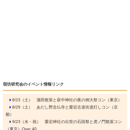
宿坊研究会のイベント情報リンク
8/23（土）
蒲田散策と萩中神社の夜の例大祭コン（東京）
8/29（土）
あだし野念仏寺と愛宕古道街道灯しコン（京
都）
9/23（水・祝）
愛宕神社の出世の石段祭と虎ノ門散策コン
（東京）Over 40