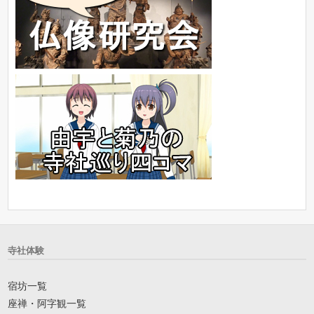
寺社体験
宿坊一覧
座禅・阿字観一覧