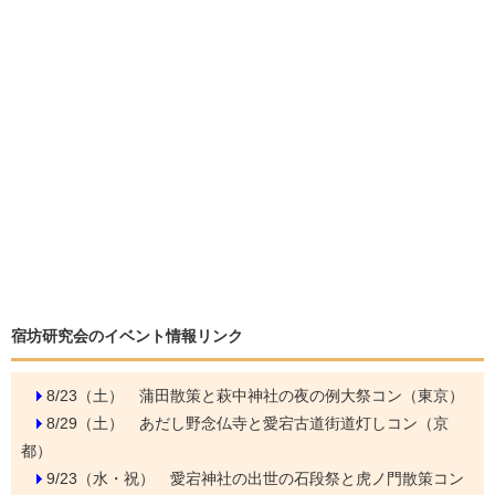
宿坊研究会のイベント情報リンク
8/23（土）
蒲田散策と萩中神社の夜の例大祭コン（東京）
8/29（土）
あだし野念仏寺と愛宕古道街道灯しコン（京
都）
9/23（水・祝）
愛宕神社の出世の石段祭と虎ノ門散策コン