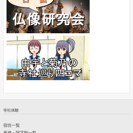
寺社体験
宿坊一覧
座禅・阿字観一覧