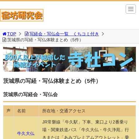
TOP
写経会・写仏会一覧 くちコミ付き
茨城県の写経・写仏体験まとめ（5件）
茨城県の写経・写仏体験まとめ（5件）
茨城県の写経会・写仏会
名前
所在地・交通アクセス
声
JR常磐線「牛久駅」下車、東口より2番乗り
場・関東鉄道バス「牛久大仏・牛久浄苑」行
牛久大仏
きまたは「あみプレミアムアウトレット」乗