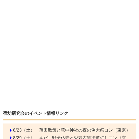
宿坊研究会のイベント情報リンク
8/23（土）
蒲田散策と萩中神社の夜の例大祭コン（東京）
8/29（土）
あだし野念仏寺と愛宕古道街道灯しコン（京