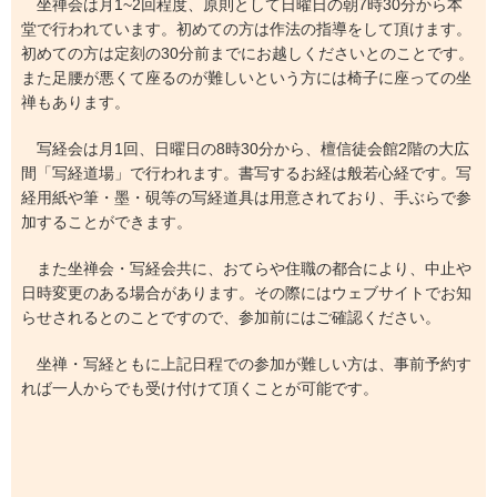
坐禅会は月1~2回程度、原則として日曜日の朝7時30分から本
堂で行われています。初めての方は作法の指導をして頂けます。
初めての方は定刻の30分前までにお越しくださいとのことです。
また足腰が悪くて座るのが難しいという方には椅子に座っての坐
禅もあります。
写経会は月1回、日曜日の8時30分から、檀信徒会館2階の大広
間「写経道場」で行われます。書写するお経は般若心経です。写
経用紙や筆・墨・硯等の写経道具は用意されており、手ぶらで参
加することができます。
また坐禅会・写経会共に、おてらや住職の都合により、中止や
日時変更のある場合があります。その際にはウェブサイトでお知
らせされるとのことですので、参加前にはご確認ください。
坐禅・写経ともに上記日程での参加が難しい方は、事前予約す
れば一人からでも受け付けて頂くことが可能です。