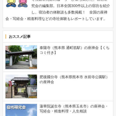
究会の編集部。日本全国300件以上の宿坊を紹介
し、宿泊者の体験談も多数掲載！ 全国の座禅
会・写経会・精進料理などの寺社体験もレポートしています。
おススメ記事
泰陽寺（熊本県 通町筋駅）の座禅会【くち
コミ付き】
肥後國分寺（熊本県熊本市 水前寺公園駅）
の座禅会
蓮華院誕生寺（熊本県玉名市）の座禅会・
写経会・精進料理・人生相談