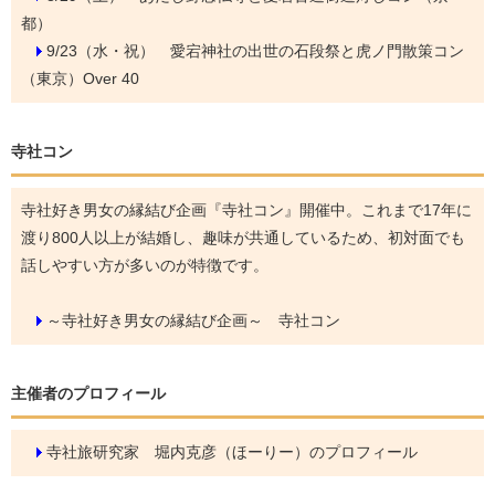
都）
9/23（水・祝）
愛宕神社の出世の石段祭と虎ノ門散策コン
（東京）Over 40
寺社コン
寺社好き男女の縁結び企画『寺社コン』開催中。これまで17年に
渡り800人以上が結婚し、趣味が共通しているため、初対面でも
話しやすい方が多いのが特徴です。
～寺社好き男女の縁結び企画～ 寺社コン
主催者のプロフィール
寺社旅研究家 堀内克彦（ほーりー）のプロフィール