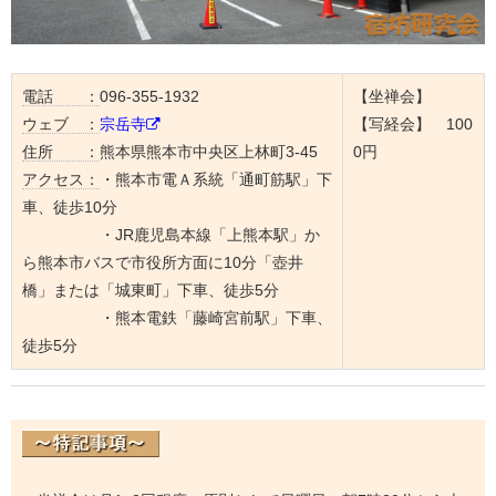
電話 ：
096-355-1932
【坐禅会】
ウェブ ：
宗岳寺
【写経会】 100
住所 ：
熊本県熊本市中央区上林町3-45
0円
アクセス：
・熊本市電Ａ系統「通町筋駅」下
車、徒歩10分
・JR鹿児島本線「上熊本駅」か
ら熊本市バスで市役所方面に10分「壺井
橋」または「城東町」下車、徒歩5分
・熊本電鉄「藤崎宮前駅」下車、
徒歩5分