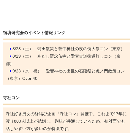
宿坊研究会のイベント情報リンク
8/23（土）
蒲田散策と萩中神社の夜の例大祭コン（東京）
8/29（土）
あだし野念仏寺と愛宕古道街道灯しコン（京
都）
9/23（水・祝）
愛宕神社の出世の石段祭と虎ノ門散策コン
（東京）Over 40
寺社コン
寺社好き男女の縁結び企画『寺社コン』開催中。これまで17年に
渡り800人以上が結婚し、趣味が共通しているため、初対面でも
話しやすい方が多いのが特徴です。