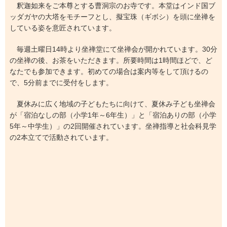
釈迦如来をご本尊とする曹洞宗のお寺です。本堂はインド国ブ
ッダガヤの大塔をモチーフとし、擬宝珠（ギボシ）を頭に坐禅を
している姿を意匠されています。
毎週土曜日14時より坐禅堂にて坐禅会が開かれています。30分
の坐禅の後、お茶をいただきます。所要時間は1時間ほどで、ど
なたでも参加できます。初めての場合は案内等をして頂けるの
で、5分前までに受付をします。
夏休みに広く地域の子どもたちに向けて、夏休み子ども坐禅会
が「宿泊なしの部（小学1年～6年生）」と「宿泊ありの部（小学
5年～中学生）」の2回開催されています。坐禅指導と社会科見学
の2本立てで活動されています。