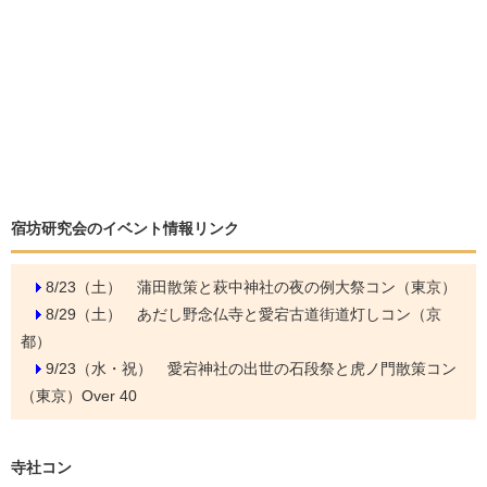
宿坊研究会のイベント情報リンク
8/23（土）
蒲田散策と萩中神社の夜の例大祭コン（東京）
8/29（土）
あだし野念仏寺と愛宕古道街道灯しコン（京
都）
9/23（水・祝）
愛宕神社の出世の石段祭と虎ノ門散策コン
（東京）Over 40
寺社コン