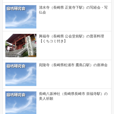
清水寺（長崎県 正覚寺下駅）の写経会・写
仏会
興福寺（長崎県 公会堂前駅）の普茶料理
【くちコミ付き】
宛陵寺（長崎県松浦市 鷹島口駅）の座禅会
長崎八坂神社（長崎県長崎市 崇福寺駅）の
美人祈願