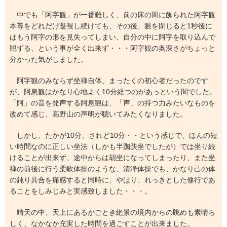
中でも「阿字観」が一番難しく、前の床の間に飾られた阿字観
本尊をどれだけ凝視し続けても、その後、眼を閉じると1秒後に
はもう阿字の形を見失ってしまい、自分の中に阿字を取り込んで
観ずる、という事が全く出来ず・・・阿字観の奥深さがちょっと
分かった気がしました。
阿字観のみならず坐禅自体、まったくの初心者だったのです
が、阿息観はかなり心地よく10分経つのがあっという間でした。
「阿」の音を発声する阿息観は、「声」の持つ力みたいなものを
改めて感じ、高野山の声明が聴いてみたくなりました。
しかし、たかが10分、されど10分・・という感じで、ほんの短
い時間なのに正しい坐法（しかも半跏趺坐でしたが）では坐り続
けることが出来ず、途中からは胡坐になってしまったり、また坐
禅の前後に行う柔軟体操のような、清浄体操でも、かなり己の体
の鈍り具合を痛感すると同時に、やはり、れっきとした修行であ
ることをしみじみと実感致しました・・・。
晴天の中、天上にあるがごとき絶景の境内からの眺めも素晴ら
しく、なかなか充実した時間を過ごすことが出来ました。