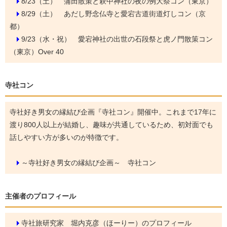
8/23（土）
蒲田散策と萩中神社の夜の例大祭コン（東京）
8/29（土）
あだし野念仏寺と愛宕古道街道灯しコン（京
都）
9/23（水・祝）
愛宕神社の出世の石段祭と虎ノ門散策コン
（東京）Over 40
寺社コン
寺社好き男女の縁結び企画『寺社コン』開催中。これまで17年に
渡り800人以上が結婚し、趣味が共通しているため、初対面でも
話しやすい方が多いのが特徴です。
～寺社好き男女の縁結び企画～ 寺社コン
主催者のプロフィール
寺社旅研究家 堀内克彦（ほーりー）のプロフィール