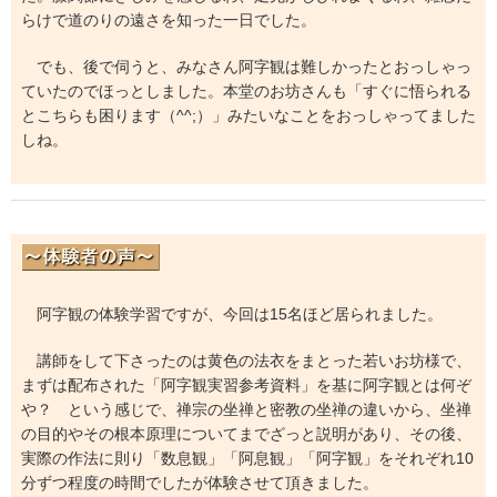
らけで道のりの遠さを知った一日でした。
でも、後で伺うと、みなさん阿字観は難しかったとおっしゃっ
ていたのでほっとしました。本堂のお坊さんも「すぐに悟られる
とこちらも困ります（^^;）」みたいなことをおっしゃってました
しね。
阿字観の体験学習ですが、今回は15名ほど居られました。
講師をして下さったのは黄色の法衣をまとった若いお坊様で、
まずは配布された「阿字観実習参考資料」を基に阿字観とは何ぞ
や？ という感じで、禅宗の坐禅と密教の坐禅の違いから、坐禅
の目的やその根本原理についてまでざっと説明があり、その後、
実際の作法に則り「数息観」「阿息観」「阿字観」をそれぞれ10
分ずつ程度の時間でしたが体験させて頂きました。