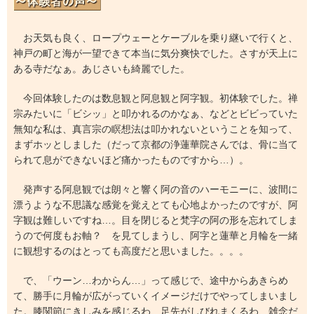
お天気も良く、ロープウェーとケーブルを乗り継いで行くと、
神戸の町と海が一望できて本当に気分爽快でした。さすが天上に
ある寺だなぁ。あじさいも綺麗でした。
今回体験したのは数息観と阿息観と阿字観。初体験でした。禅
宗みたいに「ビシッ」と叩かれるのかなぁ、などとビビっていた
無知な私は、真言宗の瞑想法は叩かれないということを知って、
まずホッとしました（だって京都の浄蓮華院さんでは、骨に当て
られて息ができないほど痛かったものですから…）。
発声する阿息観では朗々と響く阿の音のハーモニーに、波間に
漂うような不思議な感覚を覚えとても心地よかったのですが、阿
字観は難しいですね…。目を閉じると梵字の阿の形を忘れてしま
うので何度もお軸？ を見てしまうし、阿字と蓮華と月輪を一緒
に観想するのはとっても高度だと思いました。。。。
で、「ウーン…わからん…」って感じで、途中からあきらめ
て、勝手に月輪が広がっていくイメージだけでやってしまいまし
た。膝関節にきしみを感じるわ、足先がしびれまくるわ、雑念だ