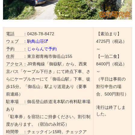
電話 ：
0428-78-8472
【素泊まり】
ウェブ ：
駒鳥山荘
4725円（税込）
予約 ：
じゃらんで予約
～
住所 ：
東京都青梅市御岳山155
【一泊二食】
アクセス：
JR青梅線「御嶽駅」から、西東
8400円（税込）
京バス「ケーブル下行き」にて終点下車、さ
～
らにケーブルカーにて「御岳山駅」下車、徒
（平日は事前の
歩15分。「御岳山」駅より送迎あり（要事
割引申告の場
前連絡）
合、500円割引）
駐車場 ：
御岳登山鉄道滝本駅の有料駐車場
滝行は終了しま
あり
した。
「駐車券」を宿坊にご持参ください。割引制
度があります。（宿泊のみ対応）
時間帯 ：
チェックイン15時。チェックア