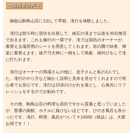
御嶽山駒鳥山荘に1泊して早朝、滝行を体験しました。
滝行は朝５時に宿坊を出発して、綾広の滝まで山道を30分無言
で歩きます。これも修行の一環です。滝では宿坊のオーナーが、
着替える場所用のシートを用意してくれます。岩の隅で鉢巻、褌
姿に着替えます。祓戸乃大神に一例をして鳥船、雄叫びをして滝
に打たれます。
滝行はオーナーの馬場さんの他に、息子さんと私の3人でし
た。滝行のやり方など細かく説明と見本を見せてくれますので初
心者でも安心です。滝行は日頃のけがれを落とし、心身共にリフ
レッシュをするのでお勧めです。
その他、駒鳥山荘の料理も宿坊ですから質素と思っていました
が、普通の旅館、ホテルに負けないほどです。ひのき風呂も良か
ったです。滝行、料理、風呂がついて￥10500（税込）は、大変
お得です！！