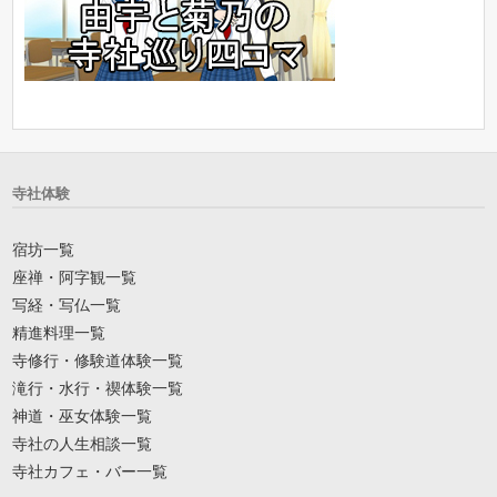
寺社体験
宿坊一覧
座禅・阿字観一覧
写経・写仏一覧
精進料理一覧
寺修行・修験道体験一覧
滝行・水行・禊体験一覧
神道・巫女体験一覧
寺社の人生相談一覧
寺社カフェ・バー一覧