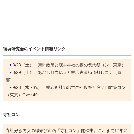
宿坊研究会のイベント情報リンク
8/23（土）
蒲田散策と萩中神社の夜の例大祭コン（東京）
8/29（土）
あだし野念仏寺と愛宕古道街道灯しコン（京
都）
9/23（水・祝）
愛宕神社の出世の石段祭と虎ノ門散策コン
（東京）Over 40
寺社コン
寺社好き男女の縁結び企画『寺社コン』開催中。これまで17年に