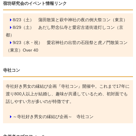
宿坊研究会のイベント情報リンク
8/23（土）
蒲田散策と萩中神社の夜の例大祭コン（東京）
8/29（土）
あだし野念仏寺と愛宕古道街道灯しコン（京
都）
9/23（水・祝）
愛宕神社の出世の石段祭と虎ノ門散策コン
（東京）Over 40
寺社コン
寺社好き男女の縁結び企画『寺社コン』開催中。これまで17年に
渡り800人以上が結婚し、趣味が共通しているため、初対面でも
話しやすい方が多いのが特徴です。
～寺社好き男女の縁結び企画～ 寺社コン