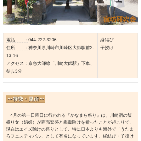
電話 ：
044-222-3206
縁結び
住所 ：
神奈川県川崎市川崎区大師駅前2-
子授け
13-16
アクセス：
京急大師線「川崎大師駅」下車、
徒歩3分
4月の第一日曜日に行われる『かなまら祭り』は、川崎宿の飯
盛り女（娼婦）が商売繁盛と梅毒除けを祈ったことが起こりで、
現在はエイズ除けの祭りとして、特に日本よりも海外で「うたま
ろフェスティバル」として有名になっています。縁結び・子授け