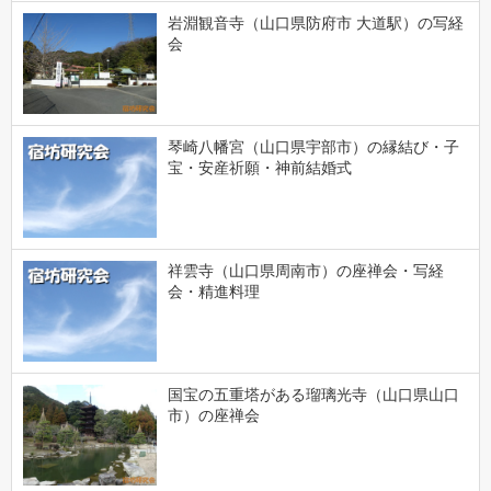
岩淵観音寺（山口県防府市 大道駅）の写経
会
琴崎八幡宮（山口県宇部市）の縁結び・子
宝・安産祈願・神前結婚式
祥雲寺（山口県周南市）の座禅会・写経
会・精進料理
国宝の五重塔がある瑠璃光寺（山口県山口
市）の座禅会