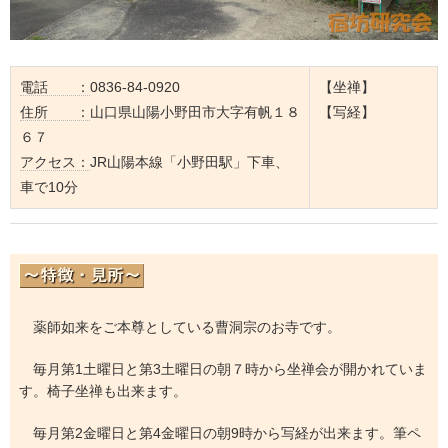
電話 ：
0836-84-0920
【坐禅】
住所 ：
山口県山陽小野田市大字有帆１８
【写経】
６７
アクセス：
JR山陽本線「小野田駅」下車、
車で10分
薬師如来をご本尊としている曹洞宗のお寺です。
毎月第1土曜日と第3土曜日の朝７時から坐禅会が開かれていま
す。椅子坐禅も出来ます。
毎月第2金曜日と第4金曜日の朝9時から写経が出来ます。筆ペ