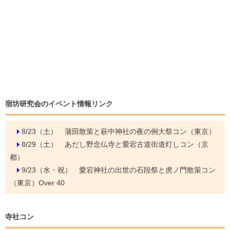
宿坊研究会のイベント情報リンク
8/23（土）
蒲田散策と萩中神社の夜の例大祭コン（東京）
8/29（土）
あだし野念仏寺と愛宕古道街道灯しコン（京
都）
9/23（水・祝）
愛宕神社の出世の石段祭と虎ノ門散策コン
（東京）Over 40
寺社コン