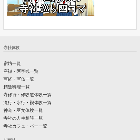
寺社体験
宿坊一覧
座禅・阿字観一覧
写経・写仏一覧
精進料理一覧
寺修行・修験道体験一覧
滝行・水行・禊体験一覧
神道・巫女体験一覧
寺社の人生相談一覧
寺社カフェ・バー一覧
お守り