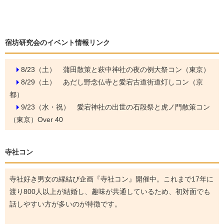
宿坊研究会のイベント情報リンク
8/23（土）
蒲田散策と萩中神社の夜の例大祭コン（東京）
8/29（土）
あだし野念仏寺と愛宕古道街道灯しコン（京
都）
9/23（水・祝）
愛宕神社の出世の石段祭と虎ノ門散策コン
（東京）Over 40
寺社コン
寺社好き男女の縁結び企画『寺社コン』開催中。これまで17年に
渡り800人以上が結婚し、趣味が共通しているため、初対面でも
話しやすい方が多いのが特徴です。