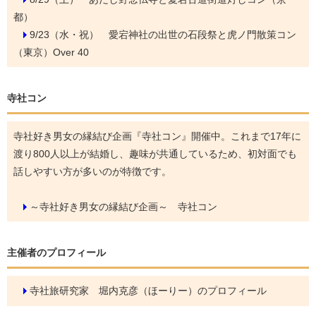
都）
9/23（水・祝）
愛宕神社の出世の石段祭と虎ノ門散策コン
（東京）Over 40
寺社コン
寺社好き男女の縁結び企画『寺社コン』開催中。これまで17年に
渡り800人以上が結婚し、趣味が共通しているため、初対面でも
話しやすい方が多いのが特徴です。
～寺社好き男女の縁結び企画～ 寺社コン
主催者のプロフィール
寺社旅研究家 堀内克彦（ほーりー）のプロフィール