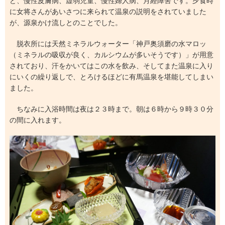
ど、慢性皮膚病、虚弱児童、慢性婦人病、月経障害です。夕食時
に女将さんがあいさつに来られて温泉の説明をされていました
が、源泉かけ流しとのことでした。
脱衣所には天然ミネラルウォーター「神戸奥須磨の水マロッ
（ミネラルの吸収が良く、カルシウムが多いそうです）」が用意
されており、汗をかいてはこの水を飲み、そしてまた温泉に入り
にいくの繰り返しで、とろけるほどに有馬温泉を堪能してしまい
ました。
ちなみに入浴時間は夜は２３時まで。朝は６時から９時３０分
の間に入れます。