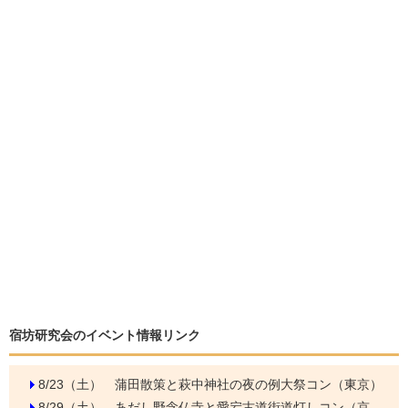
宿坊研究会のイベント情報リンク
8/23（土）
蒲田散策と萩中神社の夜の例大祭コン（東京）
8/29（土）
あだし野念仏寺と愛宕古道街道灯しコン（京