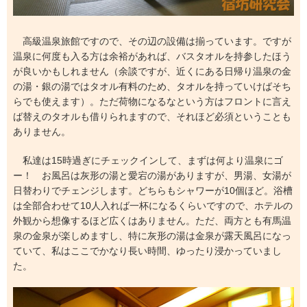
高級温泉旅館ですので、その辺の設備は揃っています。ですが
温泉に何度も入る方は余裕があれば、バスタオルを持参したほう
が良いかもしれません（余談ですが、近くにある日帰り温泉の金
の湯・銀の湯ではタオル有料のため、タオルを持っていけばそち
らでも使えます）。ただ荷物になるなという方はフロントに言え
ば替えのタオルも借りられますので、それほど必須ということも
ありません。
私達は15時過ぎにチェックインして、まずは何より温泉にゴ
ー！ お風呂は灰形の湯と愛宕の湯がありますが、男湯、女湯が
日替わりでチェンジします。どちらもシャワーが10個ほど。浴槽
は全部合わせて10人入れば一杯になるくらいですので、ホテルの
外観から想像するほど広くはありません。ただ、両方とも有馬温
泉の金泉が楽しめますし、特に灰形の湯は金泉が露天風呂になっ
ていて、私はここでかなり長い時間、ゆったり浸かっていまし
た。