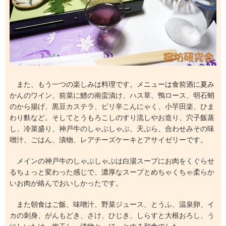
また、もう一つの楽しみは料理です。メニューは食前酒に夏み
かんのワイン、前菜に鱧の南蛮漬け、ハス草、鴨ロース、明石蛸
のから揚げ、黒豆カステラ、ピリ辛こんにゃく、小芋田楽、ひま
わり麩など。そしてとうもろこしのすり流しやお造り、穴子飯蒸
し、冷菜盛り、神戸牛のしゃぶしゃぶ、天ぷら、合わせみその味
噌汁、ごはん、漬物、レアチーズケーキとアサイゼリーです。
メインの神戸牛のしゃぶしゃぶは白湯スープにお肉をくぐらせ
るちょっと変わった感じで、濃厚なスープとめちゃくちゃ柔らか
いお肉が絡んでおいしかったです。
また朝食はご飯、味噌汁、野菜ジュース、とうふ、温泉卵、イ
カの刺身、がんもどき、さけ、ひじき、しらすと大根おろし、う