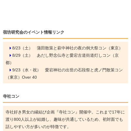
宿坊研究会のイベント情報リンク
8/23（土）
蒲田散策と萩中神社の夜の例大祭コン（東京）
8/29（土）
あだし野念仏寺と愛宕古道街道灯しコン（京
都）
9/23（水・祝）
愛宕神社の出世の石段祭と虎ノ門散策コン
（東京）Over 40
寺社コン
寺社好き男女の縁結び企画『寺社コン』開催中。これまで17年に
渡り800人以上が結婚し、趣味が共通しているため、初対面でも
話しやすい方が多いのが特徴です。