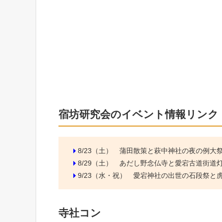
宿坊研究会のイベント情報リンク
8/23（土）
蒲田散策と萩中神社の夜の例大
8/29（土）
あだし野念仏寺と愛宕古道街道
9/23（水・祝）
愛宕神社の出世の石段祭と虎ノ
寺社コン