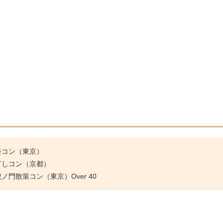
祭コン（東京）
灯しコン（京都）
門散策コン（東京）Over 40