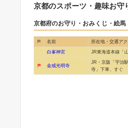
京都のスポーツ・趣味お守
京都府のお守り・おみくじ・絵馬
声
名前
所在地・交通アク
白峯神宮
JR東海道本線「
JR・京阪「宇治
金戒光明寺
声
寺」下車、すぐ