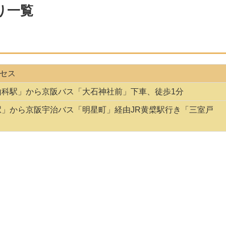
り一覧
セス
山科駅」から京阪バス「大石神社前」下車、徒歩1分
駅」から京阪宇治バス「明星町」経由JR黄檗駅行き「三室戸