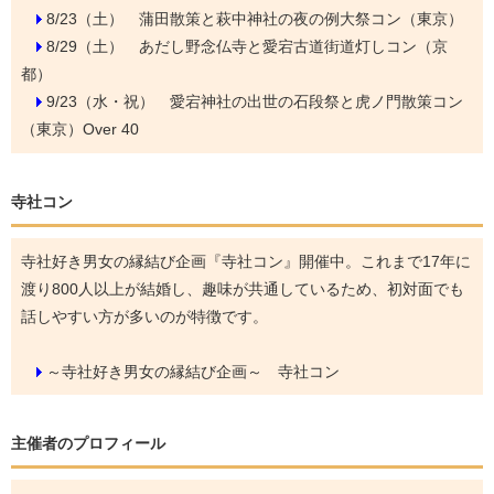
8/23（土）
蒲田散策と萩中神社の夜の例大祭コン（東京）
8/29（土）
あだし野念仏寺と愛宕古道街道灯しコン（京
都）
9/23（水・祝）
愛宕神社の出世の石段祭と虎ノ門散策コン
（東京）Over 40
寺社コン
寺社好き男女の縁結び企画『寺社コン』開催中。これまで17年に
渡り800人以上が結婚し、趣味が共通しているため、初対面でも
話しやすい方が多いのが特徴です。
～寺社好き男女の縁結び企画～ 寺社コン
主催者のプロフィール