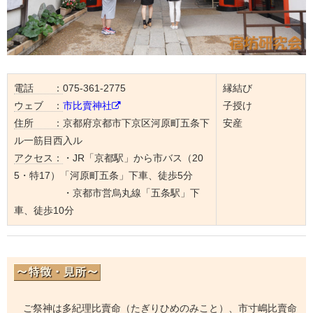
電話 ：
075-361-2775
縁結び
ウェブ ：
市比賣神社
子授け
住所 ：
京都府京都市下京区河原町五条下
安産
ル一筋目西入ル
アクセス：
・JR「京都駅」から市バス（20
5・特17）「河原町五条」下車、徒歩5分
・京都市営烏丸線「五条駅」下
車、徒歩10分
ご祭神は多紀理比賣命（たぎりひめのみこと）、市寸嶋比賣命