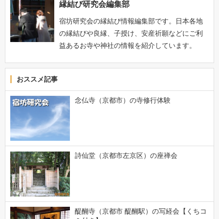
縁結び研究会編集部
宿坊研究会の縁結び情報編集部です。日本各地
の縁結びや良縁、子授け、安産祈願などにご利
益あるお寺や神社の情報を紹介しています。
おススメ記事
念仏寺（京都市）の寺修行体験
詩仙堂（京都市左京区）の座禅会
醍醐寺（京都市 醍醐駅）の写経会【くちコ