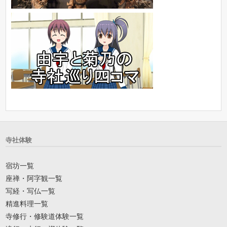
寺社体験
宿坊一覧
座禅・阿字観一覧
写経・写仏一覧
精進料理一覧
寺修行・修験道体験一覧