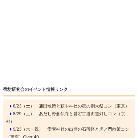
宿坊研究会のイベント情報リンク
8/23（土）
蒲田散策と萩中神社の夜の例大祭コン（東京）
8/29（土）
あだし野念仏寺と愛宕古道街道灯しコン（京
都）
9/23（水・祝）
愛宕神社の出世の石段祭と虎ノ門散策コン
（東京）Over 40