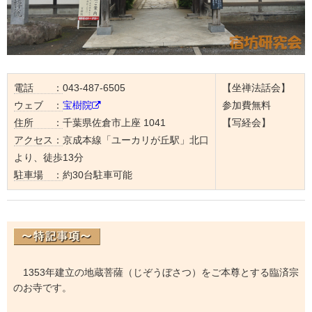
電話 ：
043-487-6505
【坐禅法話会】
ウェブ ：
宝樹院
参加費無料
住所 ：
千葉県佐倉市上座 1041
【写経会】
アクセス：
京成本線「ユーカリが丘駅」北口
より、徒歩13分
駐車場 ：
約30台駐車可能
1353年建立の地蔵菩薩（じぞうぼさつ）をご本尊とする臨済宗
のお寺です。