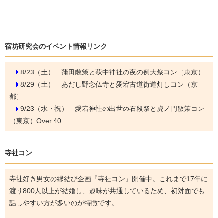
宿坊研究会のイベント情報リンク
8/23（土）
蒲田散策と萩中神社の夜の例大祭コン（東京）
8/29（土）
あだし野念仏寺と愛宕古道街道灯しコン（京
都）
9/23（水・祝）
愛宕神社の出世の石段祭と虎ノ門散策コン
（東京）Over 40
寺社コン
寺社好き男女の縁結び企画『寺社コン』開催中。これまで17年に
渡り800人以上が結婚し、趣味が共通しているため、初対面でも
話しやすい方が多いのが特徴です。