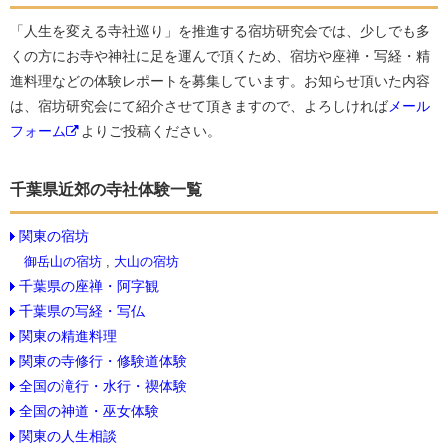
「人生を変える寺社巡り」を推進する宿坊研究会では、少しでも多
くの方にお寺や神社に足を運んで頂くため、宿坊や座禅・写経・精
進料理などの体験レポートを募集しています。お知らせ頂いた内容
は、宿坊研究会にて紹介させて頂きますので、よろしければ
メール
フォーム
よりご投稿ください。
千葉県近郊の寺社体験一覧
関東の宿坊
御岳山の宿坊
,
大山の宿坊
千葉県の座禅・阿字観
千葉県の写経・写仏
関東の精進料理
関東の寺修行・修験道体験
全国の滝行・水行・禊体験
全国の神道・巫女体験
関東の人生相談