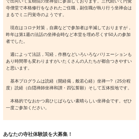
で出向いて宝樹院の坐禅会に参加しております。三代続いて円覚
寺僧堂で本格修行をなされたご住職，副住職が執り行う坐禅会は
まるでミニ円覚寺のようです。
現在はコロナ対策，自粛などで参加者は半減しておりますが，
昨年は第1週の法話の坐禅会時など本堂を埋め尽くす50人の参加
者でした。
週によって法話，写経，作務などいろいろなバリエーションも
あり時間帯も変わりますがいたくさんの人たちが都合つきやすい
と思います。
基本プログラムは読経（開経偈，般若心経）坐禅一?（25分程
度）読経（白隠禅師坐禅和讃・四弘誓願）そして五体投地です。
本格的でなおかつ肩ひじばらない素晴らしい坐禅会です。ぜひ
一度ご参加ください。
あなたの寺社体験談を大募集！