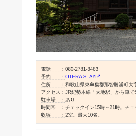
電話 ：
080-2781-3483
予約 ：
OTERA STAY
住所 ：
和歌山県東牟婁郡那智勝浦町大字
アクセス：
JR紀勢本線「太地駅」から車で
駐車場 ：
あり
時間帯 ：
チェックイン15時～21時。チェ
収容 ：
2室。最大10名。