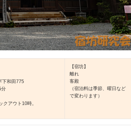
【宿坊】
離れ
客殿
下和田775
（宿泊料は季節、曜日など
5分
で変わります）
ックアウト10時。