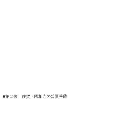
■第２位 佐賀・國相寺の普賢菩薩