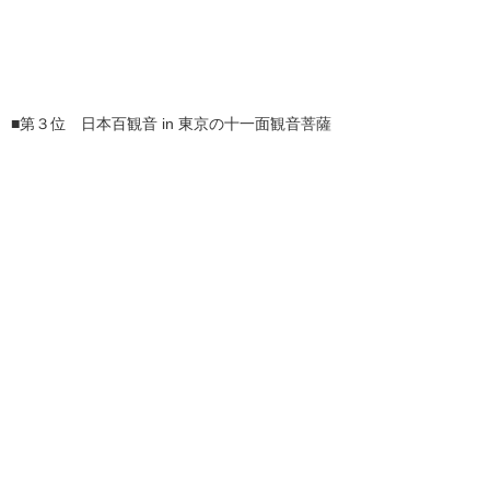
■第３位 日本百観音 in 東京の十一面観音菩薩