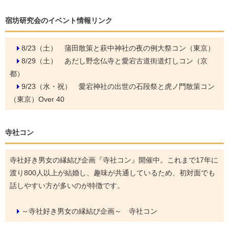
宿坊研究会のイベント情報リンク
8/23（土）
蒲田散策と萩中神社の夜の例大祭コン（東京）
8/29（土）
あだし野念仏寺と愛宕古道街道灯しコン（京
都）
9/23（水・祝）
愛宕神社の出世の石段祭と虎ノ門散策コン
（東京）Over 40
寺社コン
寺社好き男女の縁結び企画『寺社コン』開催中。これまで17年に
渡り800人以上が結婚し、趣味が共通しているため、初対面でも
話しやすい方が多いのが特徴です。
～寺社好き男女の縁結び企画～ 寺社コン