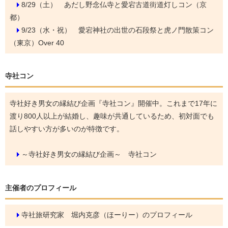
8/29（土）
あだし野念仏寺と愛宕古道街道灯しコン（京
都）
9/23（水・祝）
愛宕神社の出世の石段祭と虎ノ門散策コン
（東京）Over 40
寺社コン
寺社好き男女の縁結び企画『寺社コン』開催中。これまで17年に
渡り800人以上が結婚し、趣味が共通しているため、初対面でも
話しやすい方が多いのが特徴です。
～寺社好き男女の縁結び企画～ 寺社コン
主催者のプロフィール
寺社旅研究家 堀内克彦（ほーりー）のプロフィール