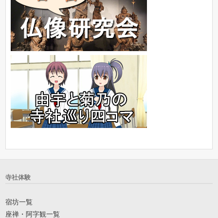
寺社体験
宿坊一覧
座禅・阿字観一覧