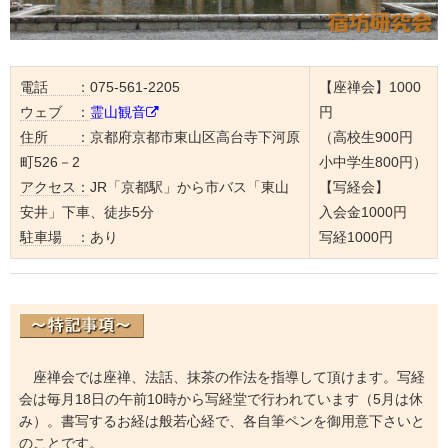
電話 ：
075-561-2205
【座禅会】1000
ウェブ ：
霊山観音
円
住所 ：
京都府京都市東山区高台寺下河原
（高校生900円
町526－2
小中学生800円）
アクセス：
JR「京都駅」から市バス「東山
【写経会】
安井」下車、徒歩5分
入会金1000円
駐車場 ：
あり
写経1000円
座禅会では座禅、法話、抹茶の作法を指導して頂けます。写経
会は毎月18日の午前10時から写経堂で行われています（5月は休
み）。書写するお経は般若心経で、各自筆ペンを御用意下さいと
のことです。