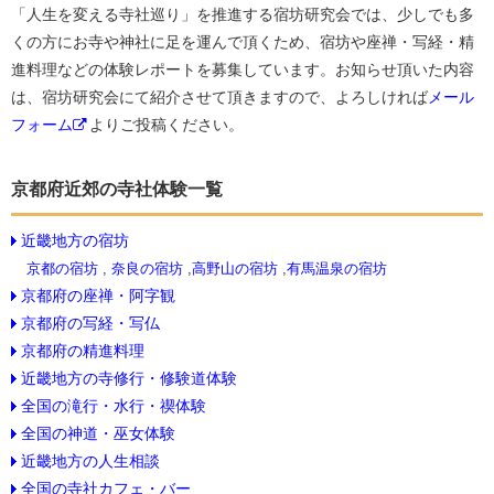
「人生を変える寺社巡り」を推進する宿坊研究会では、少しでも多
くの方にお寺や神社に足を運んで頂くため、宿坊や座禅・写経・精
進料理などの体験レポートを募集しています。お知らせ頂いた内容
は、宿坊研究会にて紹介させて頂きますので、よろしければ
メール
フォーム
よりご投稿ください。
京都府近郊の寺社体験一覧
近畿地方の宿坊
京都の宿坊
,
奈良の宿坊
,
高野山の宿坊
,
有馬温泉の宿坊
京都府の座禅・阿字観
京都府の写経・写仏
京都府の精進料理
近畿地方の寺修行・修験道体験
全国の滝行・水行・禊体験
全国の神道・巫女体験
近畿地方の人生相談
全国の寺社カフェ・バー