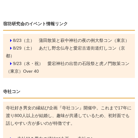
宿坊研究会のイベント情報リンク
8/23（土）
蒲田散策と萩中神社の夜の例大祭コン（東京）
8/29（土）
あだし野念仏寺と愛宕古道街道灯しコン（京
都）
9/23（水・祝）
愛宕神社の出世の石段祭と虎ノ門散策コン
（東京）Over 40
寺社コン
寺社好き男女の縁結び企画『寺社コン』開催中。これまで17年に
渡り800人以上が結婚し、趣味が共通しているため、初対面でも
話しやすい方が多いのが特徴です。