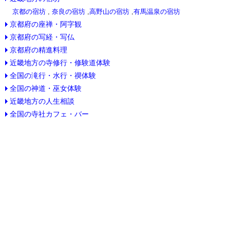
京都の宿坊
,
奈良の宿坊
,
高野山の宿坊
,
有馬温泉の宿坊
京都府の座禅・阿字観
京都府の写経・写仏
京都府の精進料理
近畿地方の寺修行・修験道体験
全国の滝行・水行・禊体験
全国の神道・巫女体験
近畿地方の人生相談
全国の寺社カフェ・バー