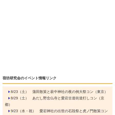
宿坊研究会のイベント情報リンク
8/23（土）
蒲田散策と萩中神社の夜の例大祭コン（東京）
8/29（土）
あだし野念仏寺と愛宕古道街道灯しコン（京
都）
9/23（水・祝）
愛宕神社の出世の石段祭と虎ノ門散策コン