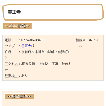
善正寺
電話 ：
0774-86-3849
相談メールフォ
ウェブ ：
善正寺
ーム
住所 ：
京都府木津川市山城町上狛巽町1
0
アクセス：
JR奈良線「上狛駅」下車、徒歩3
分
駐車場 ：
あり