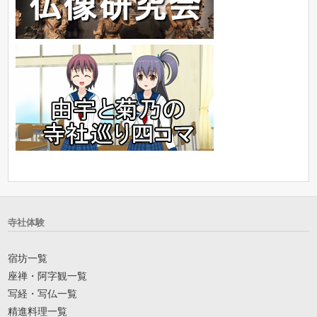
寺社体験
宿坊一覧
座禅・阿字観一覧
写経・写仏一覧
精進料理一覧