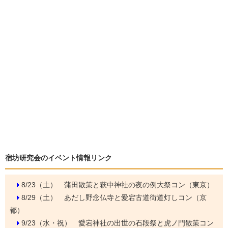
宿坊研究会のイベント情報リンク
8/23（土）
蒲田散策と萩中神社の夜の例大祭コン（東京）
8/29（土）
あだし野念仏寺と愛宕古道街道灯しコン（京
都）
9/23（水・祝）
愛宕神社の出世の石段祭と虎ノ門散策コン