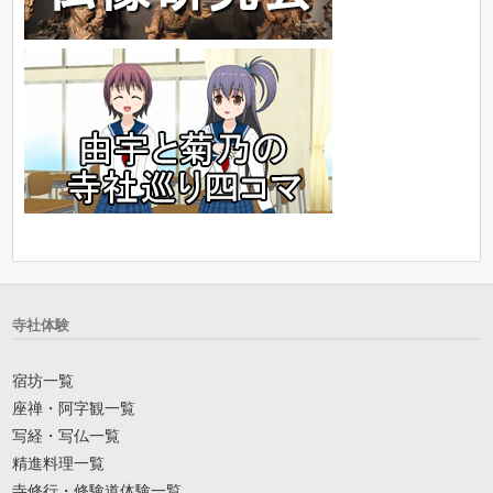
寺社体験
宿坊一覧
座禅・阿字観一覧
写経・写仏一覧
精進料理一覧
寺修行・修験道体験一覧