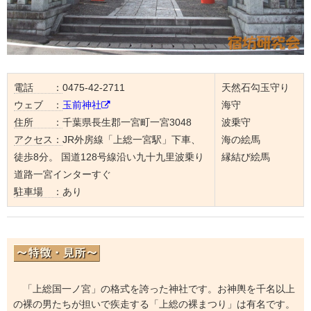
電話 ：
0475-42-2711
天然石勾玉守り
ウェブ ：
玉前神社
海守
住所 ：
千葉県長生郡一宮町一宮3048
波乗守
アクセス：
JR外房線「上総一宮駅」下車、
海の絵馬
徒歩8分。 国道128号線沿い九十九里波乗り
縁結び絵馬
道路一宮インターすぐ
駐車場 ：
あり
「上総国一ノ宮」の格式を誇った神社です。お神輿を千名以上
の裸の男たちが担いで疾走する「上総の裸まつり」は有名です。