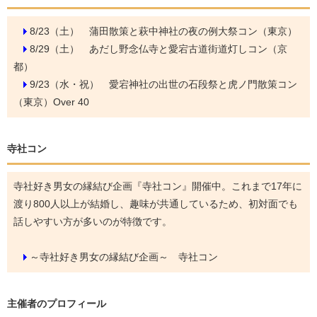
8/23（土）
蒲田散策と萩中神社の夜の例大祭コン（東京）
8/29（土）
あだし野念仏寺と愛宕古道街道灯しコン（京
都）
9/23（水・祝）
愛宕神社の出世の石段祭と虎ノ門散策コン
（東京）Over 40
寺社コン
寺社好き男女の縁結び企画『寺社コン』開催中。これまで17年に
渡り800人以上が結婚し、趣味が共通しているため、初対面でも
話しやすい方が多いのが特徴です。
～寺社好き男女の縁結び企画～ 寺社コン
主催者のプロフィール