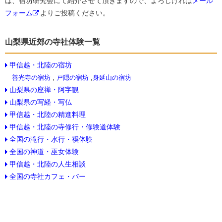
は、宿坊研究会にて紹介させて頂きますので、よろしければ
メール
フォーム
よりご投稿ください。
山梨県近郊の寺社体験一覧
甲信越・北陸の宿坊
善光寺の宿坊
,
戸隠の宿坊
,
身延山の宿坊
山梨県の座禅・阿字観
山梨県の写経・写仏
甲信越・北陸の精進料理
甲信越・北陸の寺修行・修験道体験
全国の滝行・水行・禊体験
全国の神道・巫女体験
甲信越・北陸の人生相談
全国の寺社カフェ・バー