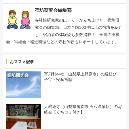
宿坊研究会編集部
寺社旅研究家のほーりーが立ち上げた、宿坊研
究会の編集部。日本全国300件以上の宿坊を紹介
し、宿泊者の体験談も多数掲載！ 全国の座禅
会・写経会・精進料理などの寺社体験もレポートしています。
おススメ記事
軍刀利神社（山梨県上野原市）の縁結び・
子宝・安産祈願
大蔵経寺（山梨県笛吹市 石和温泉駅）の写
経会【くちコミ付き】