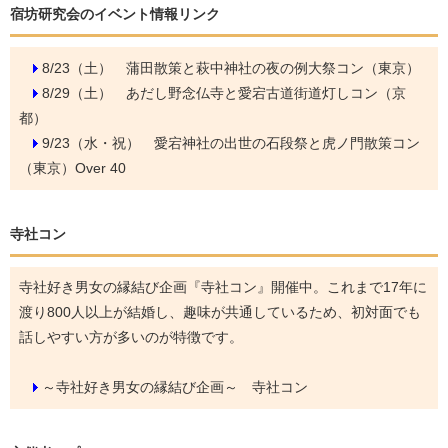
宿坊研究会のイベント情報リンク
8/23（土）
蒲田散策と萩中神社の夜の例大祭コン（東京）
8/29（土）
あだし野念仏寺と愛宕古道街道灯しコン（京
都）
9/23（水・祝）
愛宕神社の出世の石段祭と虎ノ門散策コン
（東京）Over 40
寺社コン
寺社好き男女の縁結び企画『寺社コン』開催中。これまで17年に
渡り800人以上が結婚し、趣味が共通しているため、初対面でも
話しやすい方が多いのが特徴です。
～寺社好き男女の縁結び企画～ 寺社コン