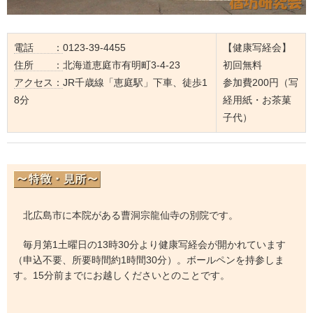
電話 ：
0123-39-4455
【健康写経会】
住所 ：
北海道恵庭市有明町3-4-23
初回無料
アクセス：
JR千歳線「恵庭駅」下車、徒歩1
参加費200円（写
8分
経用紙・お茶菓
子代）
北広島市に本院がある曹洞宗龍仙寺の別院です。
毎月第1土曜日の13時30分より健康写経会が開かれています
（申込不要、所要時間約1時間30分）。ボールペンを持参しま
す。15分前までにお越しくださいとのことです。