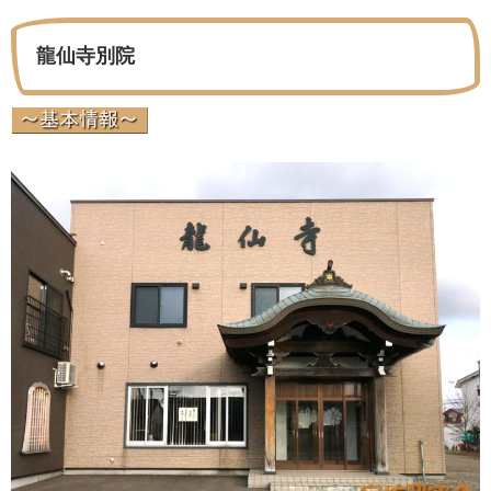
龍仙寺別院