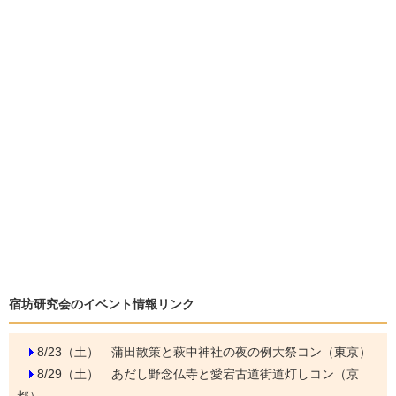
宿坊研究会のイベント情報リンク
8/23（土）
蒲田散策と萩中神社の夜の例大祭コン（東京）
8/29（土）
あだし野念仏寺と愛宕古道街道灯しコン（京
都）