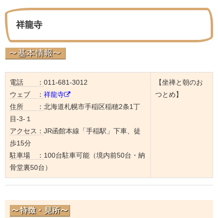
祥龍寺
電話 ：
011-681-3012
【坐禅と朝のお
ウェブ ：
祥龍寺
つとめ】
住所 ：
北海道札幌市手稲区稲穂2条1丁
目-3-１
アクセス：
JR函館本線「手稲駅」下車、徒
歩15分
駐車場 ：
100台駐車可能（境内前50台・納
骨堂裏50台）