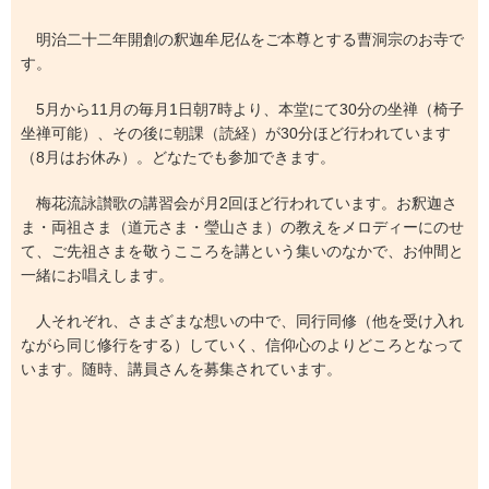
明治二十二年開創の釈迦牟尼仏をご本尊とする曹洞宗のお寺で
す。
5月から11月の毎月1日朝7時より、本堂にて30分の坐禅（椅子
坐禅可能）、その後に朝課（読経）が30分ほど行われています
（8月はお休み）。どなたでも参加できます。
梅花流詠讃歌の講習会が月2回ほど行われています。お釈迦さ
ま・両祖さま（道元さま・瑩山さま）の教えをメロディーにのせ
て、ご先祖さまを敬うこころを講という集いのなかで、お仲間と
一緒にお唱えします。
人それぞれ、さまざまな想いの中で、同行同修（他を受け入れ
ながら同じ修行をする）していく、信仰心のよりどころとなって
います。随時、講員さんを募集されています。