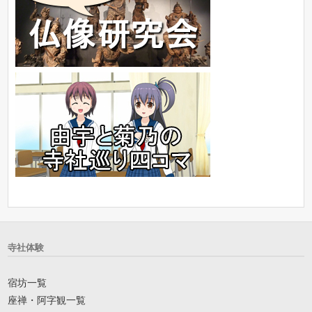
寺社体験
宿坊一覧
座禅・阿字観一覧