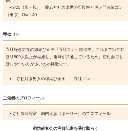
9/23（水・祝）
愛宕神社の出世の石段祭と虎ノ門散策コン
（東京）Over 40
寺社コン
寺社好き男女の縁結び企画『寺社コン』開催中。これまで17年に
渡り800人以上が結婚し、趣味が共通しているため、初対面でも
話しやすい方が多いのが特徴です。
～寺社好き男女の縁結び企画～ 寺社コン
主催者のプロフィール
寺社旅研究家 堀内克彦（ほーりー）のプロフィール
宿坊研究会の
注目記事
を受け取ろう