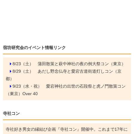
宿坊研究会のイベント情報リンク
8/23（土）
蒲田散策と萩中神社の夜の例大祭コン（東京）
8/29（土）
あだし野念仏寺と愛宕古道街道灯しコン（京
都）
9/23（水・祝）
愛宕神社の出世の石段祭と虎ノ門散策コン
（東京）Over 40
寺社コン
寺社好き男女の縁結び企画『寺社コン』開催中。これまで17年に