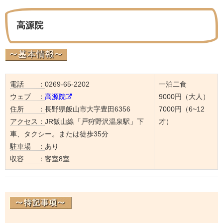
高源院
電話 ：
0269-65-2202
一泊二食
ウェブ ：
高源院
9000円（大人）
住所 ：
長野県飯山市大字豊田6356
7000円（6~12
アクセス：
JR飯山線「戸狩野沢温泉駅」下
才）
車、タクシー。または徒歩35分
駐車場 ：
あり
収容 ：
客室8室