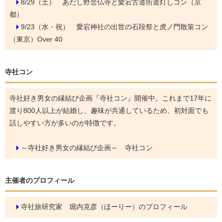
8/29（土）
あだし野念仏寺と愛宕古道街道灯しコン（京
都）
9/23（水・祝）
愛宕神社の出世の石段祭と虎ノ門散策コン
（東京）Over 40
寺社コン
寺社好き男女の縁結び企画『寺社コン』開催中。これまで17年に
渡り800人以上が結婚し、趣味が共通しているため、初対面でも
話しやすい方が多いのが特徴です。
～寺社好き男女の縁結び企画～ 寺社コン
主催者のプロフィール
寺社旅研究家 堀内克彦（ほーりー）のプロフィール