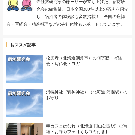
寺社旅研究家のほーりーが立ち上げた、宿坊研
究会の編集部。日本全国300件以上の宿坊を紹介
し、宿泊者の体験談も多数掲載！ 全国の座禅
会・写経会・精進料理などの寺社体験もレポートしています。
おススメ記事
松光寺（北海道釧路市）の阿字観・写経
会・写仏会・ヨガ
浦幌神社（乳神神社）（北海道 浦幌駅）の
お守り
寺カフェはなれ（北海道 円山公園駅）の写
経・お寺カフェ【くちコミ付き】