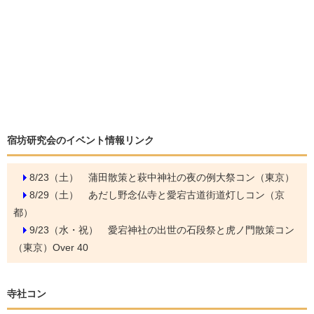
宿坊研究会のイベント情報リンク
8/23（土）
蒲田散策と萩中神社の夜の例大祭コン（東京）
8/29（土）
あだし野念仏寺と愛宕古道街道灯しコン（京
都）
9/23（水・祝）
愛宕神社の出世の石段祭と虎ノ門散策コン
（東京）Over 40
寺社コン