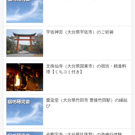
宇佐神宮（大分県宇佐市）のご祈祷
文殊仙寺（大分県国東市）の宿坊・精進料
理【くちコミ付き】
愛染堂（大分県竹田市 豊後竹田駅）の縁結
び
金剛宝寺（大分県玖珠郡）の寺修行体験