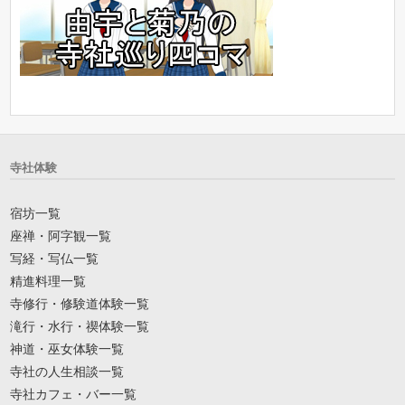
寺社体験
宿坊一覧
座禅・阿字観一覧
写経・写仏一覧
精進料理一覧
寺修行・修験道体験一覧
滝行・水行・禊体験一覧
神道・巫女体験一覧
寺社の人生相談一覧
寺社カフェ・バー一覧