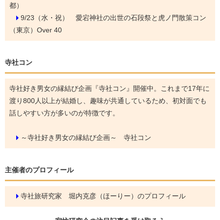
都）
9/23（水・祝）
愛宕神社の出世の石段祭と虎ノ門散策コン
（東京）Over 40
寺社コン
寺社好き男女の縁結び企画『寺社コン』開催中。これまで17年に
渡り800人以上が結婚し、趣味が共通しているため、初対面でも
話しやすい方が多いのが特徴です。
～寺社好き男女の縁結び企画～ 寺社コン
主催者のプロフィール
寺社旅研究家 堀内克彦（ほーりー）のプロフィール