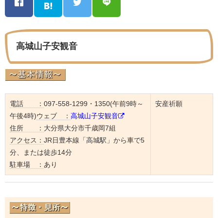
高城山子安観音
電話 ：
097-558-1299・1350(午前9時～
安産祈願
午後4時)
ウェブ ：
高城山子安観音
住所 ：
大分県大分市千歳岡7組
アクセス：
JR日豊本線「高城駅」から車で5
分、または徒歩14分
駐車場 ：
あり