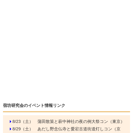
宿坊研究会のイベント情報リンク
8/23（土）
蒲田散策と萩中神社の夜の例大祭コン（東京）
8/29（土）
あだし野念仏寺と愛宕古道街道灯しコン（京