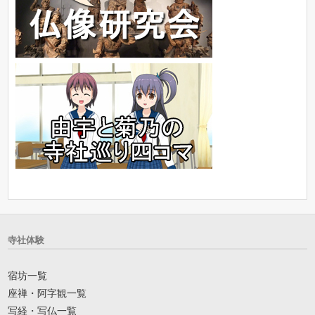
寺社体験
宿坊一覧
座禅・阿字観一覧
写経・写仏一覧