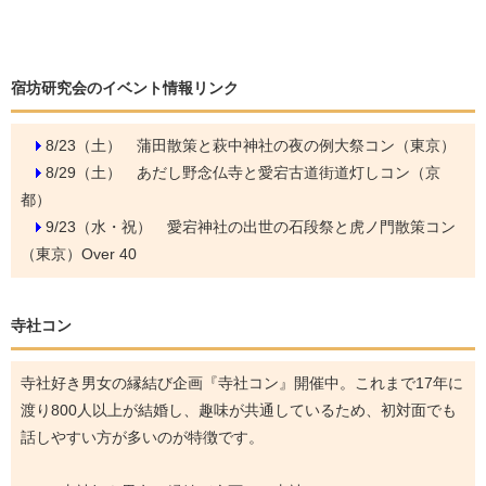
宿坊研究会のイベント情報リンク
8/23（土）
蒲田散策と萩中神社の夜の例大祭コン（東京）
8/29（土）
あだし野念仏寺と愛宕古道街道灯しコン（京
都）
9/23（水・祝）
愛宕神社の出世の石段祭と虎ノ門散策コン
（東京）Over 40
寺社コン
寺社好き男女の縁結び企画『寺社コン』開催中。これまで17年に
渡り800人以上が結婚し、趣味が共通しているため、初対面でも
話しやすい方が多いのが特徴です。