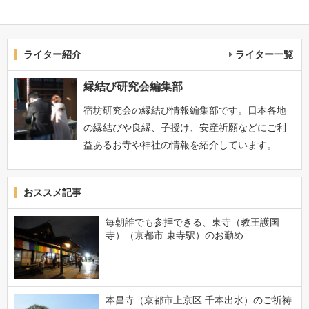
ライター紹介
ライター一覧
縁結び研究会編集部
宿坊研究会の縁結び情報編集部です。日本各地
の縁結びや良縁、子授け、安産祈願などにご利
益あるお寺や神社の情報を紹介しています。
おススメ記事
毎朝誰でも参拝できる、東寺（教王護国
寺）（京都市 東寺駅）のお勤め
本昌寺（京都市上京区 千本出水）のご祈祷