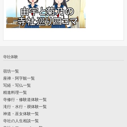
寺社体験
宿坊一覧
座禅・阿字観一覧
写経・写仏一覧
精進料理一覧
寺修行・修験道体験一覧
滝行・水行・禊体験一覧
神道・巫女体験一覧
寺社の人生相談一覧