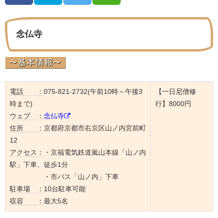
念仏寺
電話 ：
075-821-2732(午前10時～午後3
【一日尼僧修
時まで)
行】8000円
ウェブ ：
念仏寺
住所 ：
京都府京都市右京区山ノ内宮前町
12
アクセス：
・京福電気鉄道嵐山本線「山ノ内
駅」下車、徒歩1分
・市バス「山ノ内」下車
駐車場 ：
10台駐車可能
収容 ：
最大5名