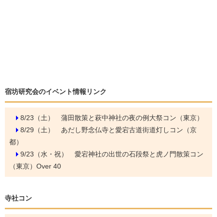
宿坊研究会のイベント情報リンク
8/23（土）
蒲田散策と萩中神社の夜の例大祭コン（東京）
8/29（土）
あだし野念仏寺と愛宕古道街道灯しコン（京
都）
9/23（水・祝）
愛宕神社の出世の石段祭と虎ノ門散策コン
（東京）Over 40
寺社コン