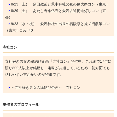
8/23（土）
蒲田散策と萩中神社の夜の例大祭コン（東京）
8/29（土）
あだし野念仏寺と愛宕古道街道灯しコン（京
都）
9/23（水・祝）
愛宕神社の出世の石段祭と虎ノ門散策コン
（東京）Over 40
寺社コン
寺社好き男女の縁結び企画『寺社コン』開催中。これまで17年に
渡り800人以上が結婚し、趣味が共通しているため、初対面でも
話しやすい方が多いのが特徴です。
～寺社好き男女の縁結び企画～ 寺社コン
主催者のプロフィール