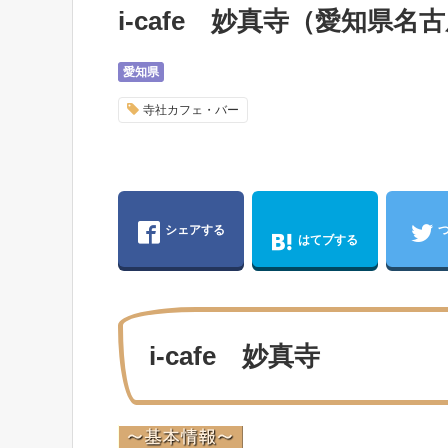
i-cafe 妙真寺（愛知
愛知県
寺社カフェ・バー
シェアする
はてブする
i-cafe 妙真寺