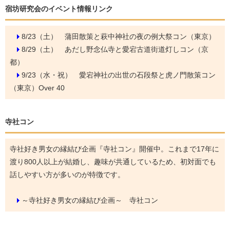
宿坊研究会のイベント情報リンク
8/23（土）
蒲田散策と萩中神社の夜の例大祭コン（東京）
8/29（土）
あだし野念仏寺と愛宕古道街道灯しコン（京
都）
9/23（水・祝）
愛宕神社の出世の石段祭と虎ノ門散策コン
（東京）Over 40
寺社コン
寺社好き男女の縁結び企画『寺社コン』開催中。これまで17年に
渡り800人以上が結婚し、趣味が共通しているため、初対面でも
話しやすい方が多いのが特徴です。
～寺社好き男女の縁結び企画～ 寺社コン