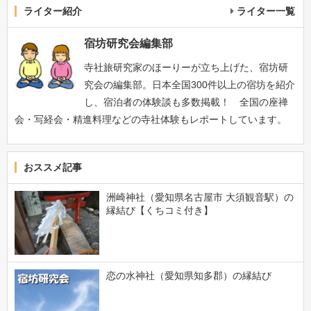
ライター紹介
ライター一覧
宿坊研究会編集部
寺社旅研究家のほーりーが立ち上げた、宿坊研
究会の編集部。日本全国300件以上の宿坊を紹介
し、宿泊者の体験談も多数掲載！ 全国の座禅
会・写経会・精進料理などの寺社体験もレポートしています。
おススメ記事
洲崎神社（愛知県名古屋市 大須観音駅）の
縁結び【くちコミ付き】
恋の水神社（愛知県知多郡）の縁結び