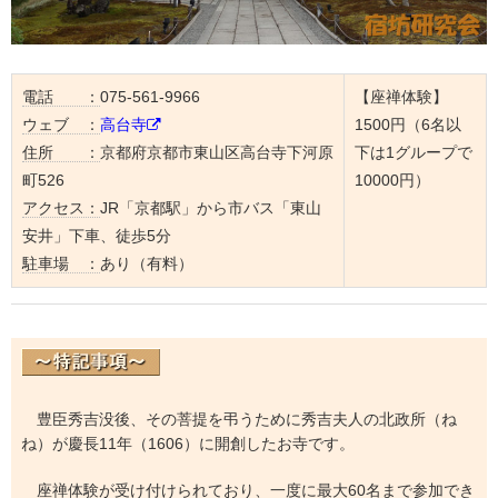
電話 ：
075-561-9966
【座禅体験】
ウェブ ：
高台寺
1500円（6名以
住所 ：
京都府京都市東山区高台寺下河原
下は1グループで
町526
10000円）
アクセス：
JR「京都駅」から市バス「東山
安井」下車、徒歩5分
駐車場 ：
あり（有料）
豊臣秀吉没後、その菩提を弔うために秀吉夫人の北政所（ね
ね）が慶長11年（1606）に開創したお寺です。
座禅体験が受け付けられており、一度に最大60名まで参加でき