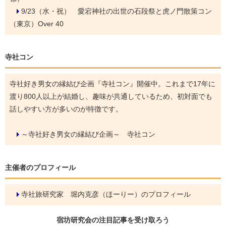
9/23（水・祝）
愛宕神社の出世の石段祭と虎ノ門散策コン
（東京）Over 40
寺社コン
寺社好き男女の縁結び企画『寺社コン』開催中。これまで17年に
渡り800人以上が結婚し、趣味が共通しているため、初対面でも
話しやすい方が多いのが特徴です。
～寺社好き男女の縁結び企画～ 寺社コン
主催者のプロフィール
寺社旅研究家 堀内克彦（ほーりー）のプロフィール
宿坊研究会の
注目記事
を受け取ろう