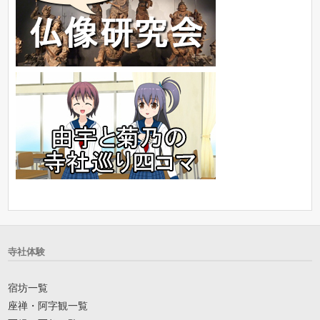
寺社体験
宿坊一覧
座禅・阿字観一覧