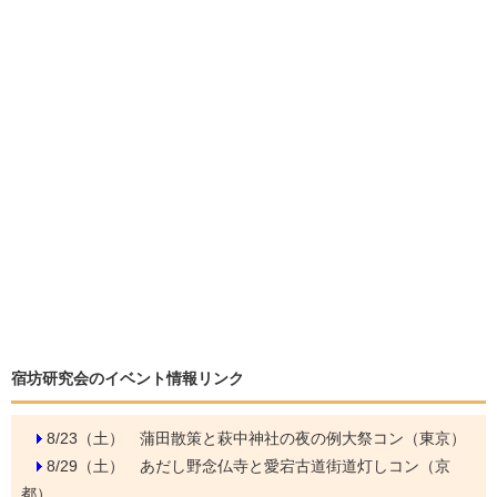
宿坊研究会のイベント情報リンク
8/23（土）
蒲田散策と萩中神社の夜の例大祭コン（東京）
8/29（土）
あだし野念仏寺と愛宕古道街道灯しコン（京
都）