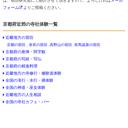
は、宿坊研究会にて紹介させて頂きますので、よろしければ
メール
フォーム
よりご投稿ください。
京都府近郊の寺社体験一覧
近畿地方の宿坊
京都の宿坊
,
奈良の宿坊
,
高野山の宿坊
,
有馬温泉の宿坊
京都府の座禅・阿字観
京都府の写経・写仏
京都府の精進料理
近畿地方の寺修行・修験道体験
全国の滝行・水行・禊体験
全国の神道・巫女体験
近畿地方の人生相談
全国の寺社カフェ・バー