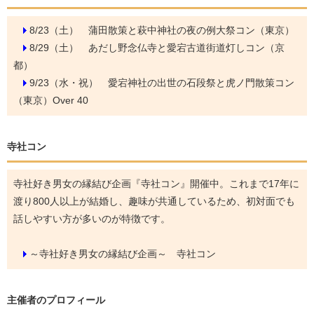
8/23（土）
蒲田散策と萩中神社の夜の例大祭コン（東京）
8/29（土）
あだし野念仏寺と愛宕古道街道灯しコン（京
都）
9/23（水・祝）
愛宕神社の出世の石段祭と虎ノ門散策コン
（東京）Over 40
寺社コン
寺社好き男女の縁結び企画『寺社コン』開催中。これまで17年に
渡り800人以上が結婚し、趣味が共通しているため、初対面でも
話しやすい方が多いのが特徴です。
～寺社好き男女の縁結び企画～ 寺社コン
主催者のプロフィール